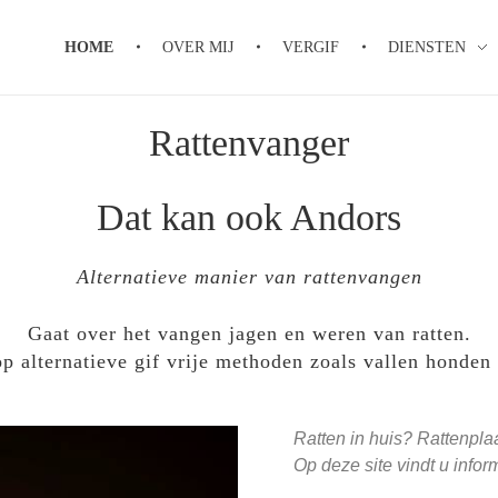
HOME
OVER MIJ
VERGIF
DIENSTEN
Rattenvanger
Dat kan ook Andors
Alternatieve manier van rattenvangen
Gaat over het vangen jagen en weren van ratten.
p alternatieve gif vrije methoden zoals vallen honden f
Ratten in huis? Rattenpla
Op deze site vindt u infor