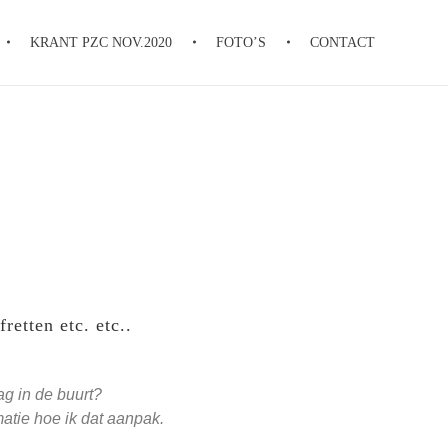
KRANT PZC NOV.2020
FOTO’S
CONTACT
retten etc. etc..
ag in de buurt?
matie hoe ik dat aanpak.