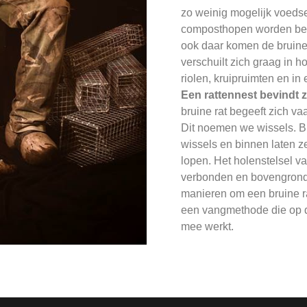
zo weinig mogelijk voedse
composthopen worden bete
ook daar komen de bruine b
verschuilt zich graag in h
riolen, kruipruimten en i
Een rattennest bevindt z
bruine rat begeeft zich va
Dit noemen we wissels. Bu
wissels en binnen laten z
lopen. Het holenstelsel va
verbonden en bovengronds 
manieren om een bruine rat
een vangmethode die op dat
mee werkt.