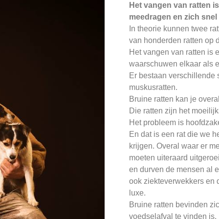
Het vangen van ratten is
meedragen en zich snel
In theorie kunnen twee rat
van honderden ratten op d
Het vangen van ratten is
waarschuwen elkaar als er 
Er bestaan verschillende s
muskusratten.
Bruine ratten kan je overa
Die ratten zijn het moeilij
Het probleem is hoofdzakel
En dat is een rat die we h
krijgen. Overal waar er me
moeten uiteraard uitgeroe
en durven de mensen al ee
ook ziekteverwekkers en 
luxe.
Bruine ratten bevinden zi
voedselafval te vinden i