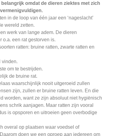
 belangrijk omdat de dieren ziektes met zich
 vermenigvuldigen.
ten in de loop van één jaar een ‘nageslacht’
e wereld zetten.
 een werk van lange adem. De dieren
o.a. een rat gestorven is.
oorten ratten: bruine ratten, zwarte ratten en
l vinden.
kste om te bestrijden.
ijk de bruine rat.
elaas waarschijnlijk nooit uitgeroeid zullen
nsen zijn, zullen er bruine ratten leven. En die
id worden, want ze zijn absoluut niet hygiënisch
ns schrik aanjagen. Maar ratten zijn vooral
dus is opsporen en uitroeien geen overbodige
ch overal op plaatsen waar voedsel of
s. Daarom doen we een oproep aan iedereen om